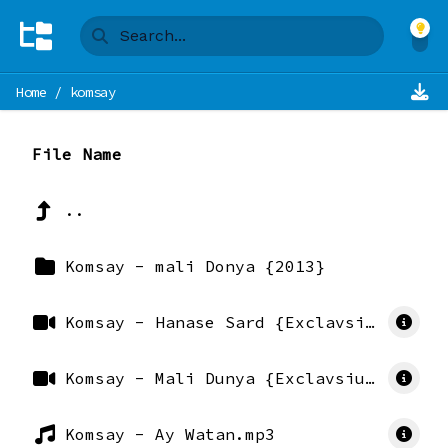
Home
/
komsay
File Name
..
Komsay - mali Donya {2013}
Komsay - Hanase Sard {Exclavsiu KurdMusic} 480.mp4
Komsay - Mali Dunya {Exclavsiu KurdMusic} 480.mp4
Komsay - Ay Watan.mp3