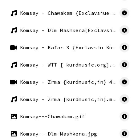
Komsay - Chawakam {Exclavsiue KurdMusic}.mp3
Komsay - Dlm Mashkena{Exclavsiue KurdMusic}320.mp3
Komsay - Kafar 3 {Exclavsiu KurdMusic} 480.mp4
Komsay - WTT [ kurdmusic.org].mp3
Komsay - Zrma {kurdmusic,in} 480.mp4
Komsay - Zrma {kurdmusic,in}.mp3
Komsay---Chawakam.gif
Komsay---Dlm-Mashkena.jpg